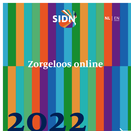
NL
|
EN