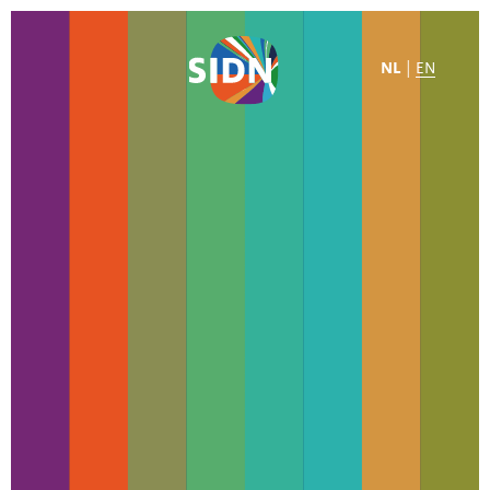
NL
|
EN